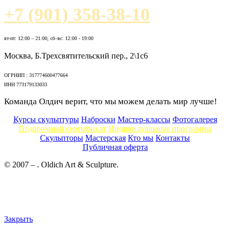
+7 (901) 358-38-10
вт-пт: 12:00 – 21:00, сб–вс: 12:00 - 19:00
Москва, Б.Трехсвятительский пер., 2\1с6
ОГРНИП : 317774600477664
ИНН 773179133033
Команда Олдич верит, что мы можем делать мир лучше!
Курсы скульптуры
Наброски
Мастер-классы
Фотогалерея
Подарочный сертификат
Индивидуальные программы
Скульпторы
Мастерская
Кто мы
Контакты
Публичная оферта
© 2007 –
. Oldich Art & Sculpture.
Политика обработки перс.данных
Пользовательское соглашение
Оферта
Закрыть