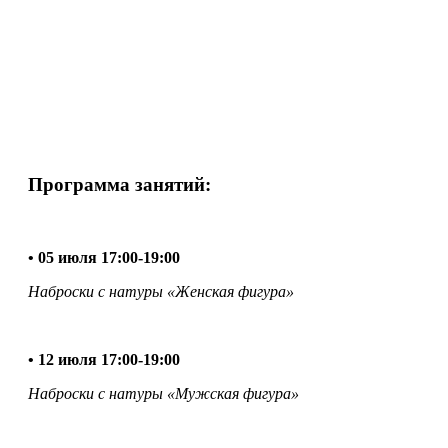
Данное событие уже прошло!
Мы открываем четырехсерийный курс по наброскам с
натуры, который проведёт наш педагог по рисунку Арина
Федотова. Цель курса - разобраться в конструкции и
пластике человеческого тела на примере мастеров.
Изучить анатомию костной и мышечной структуры.
Научиться рисовать тело, как объёмную форму.
Программа занятий:
• 05 июля 17:00-19:00
Наброски с натуры «Женская фигура»
• 12 июля 17:00-19:00
Наброски с натуры «Мужская фигура»