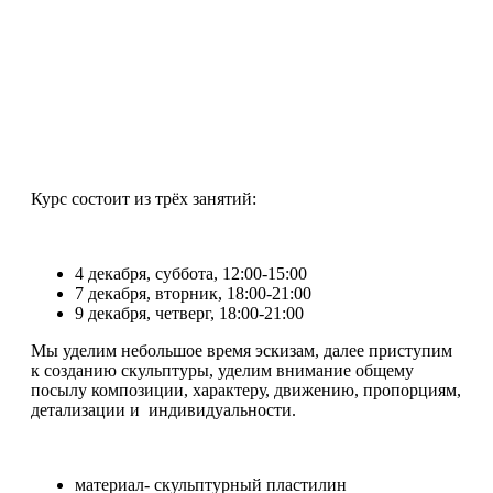
Данное событие уже прошло!
В преддверии Нового Года, мы открываем набор на
скульптурный курс «Рождественский Олень», где будем
лепить благородного северного оленя. Недаром олень во
многих мировых культурах является олицетворением
чистоты, света, возрождения жизни и созидания, символом
восхода и солнца
Курс состоит из трёх занятий:
4 декабря, суббота, 12:00-15:00
7 декабря, вторник, 18:00-21:00
9 декабря, четверг, 18:00-21:00
Мы уделим небольшое время эскизам, далее приступим
к созданию скульптуры, уделим внимание общему
посылу композиции, характеру, движению, пропорциям,
детализации и индивидуальности.
материал- скульптурный пластилин