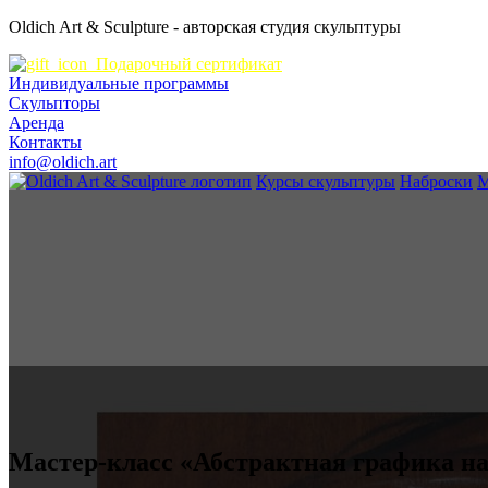
Oldich Art & Sculpture
- авторская студия скульптуры
Подарочный сертификат
Индивидуальные программы
Скульпторы
Аренда
Контакты
info@oldich.art
Курсы скульптуры
Наброски
М
Мастер-класс «Абстрактная графика н