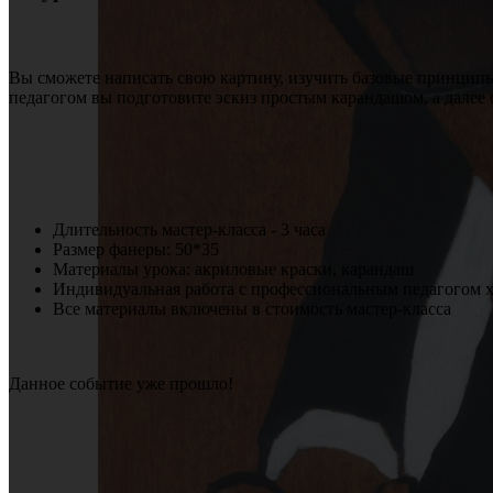
Вы сможете написать свою картину, изучить базовые принципы
педагогом вы подготовите эскиз простым карандашом, а далее 
Длительность мастер-класса - 3 часа
Размер фанеры: 50*35
Материалы урока: акриловые краски, карандаш
Индивидуальная работа с профессиональным педагогом
Все материалы включены в стоимость мастер-класса
Данное событие уже прошло!