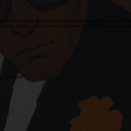
 работы в живописи: от правильной композиции до цветовой гар
будете работать с акриловыми красками. На уроке используем р
 художником