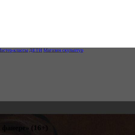
астер-классы
ДЕТИ
Магазин скульптур
(16+)
а фанере»