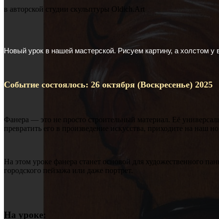
в авторской студии скульптуры Oldich.Art
Новый урок в нашей мастерской. Рисуем картину, а холстом у 
Событие состоялось: 26 октября (Воскресенье) 2025
Фанера — это не просто строительный материал. Её универсаль
превратить его в произведение искусства, приходите на наш 
На этом уроке фанера станет основой для художественного па
городского пейзажа или даже портрет.
На уроке: