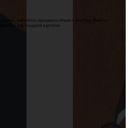
монии, научитесь придавать объем и фактуру. Вместе с
еференсы для создания картины.