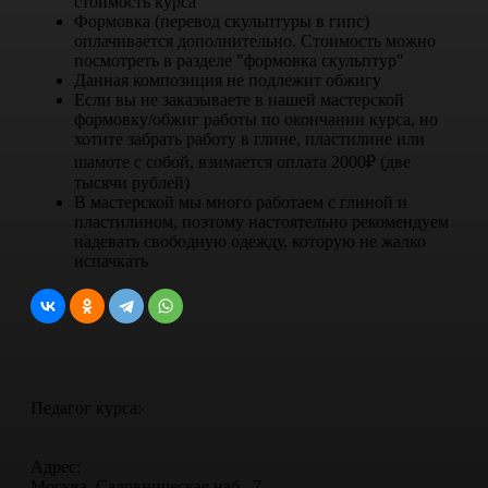
стоимость курса
Формовка (перевод скульптуры в гипс)
оплачивается дополнительно. Стоимость можно
посмотреть в разделе "формовка скульптур"
Данная композиция не подлежит обжигу
Если вы не заказываете в нашей мастерской
формовку/обжиг работы по окончании курса, но
хотите забрать работу в глине, пластилине или
шамоте с собой, взимается оплата 2000₽ (две
тысячи рублей)
В мастерской мы много работаем с глиной и
пластилином, поэтому настоятельно рекомендуем
надевать свободную одежду, которую не жалко
испачкать
Педагог курса:
Адрес:
Москва, Садовническая наб., 7